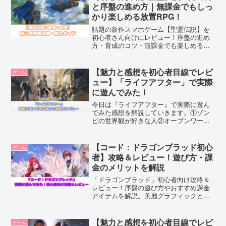
は...
と序盤の進め方｜無課金でもしっ
かり楽しめる放置RPG！
話題の新作スマホゲーム【聖霊伝説】を
初心者さん向けにレビュー！序盤の進め
方・育成のコツ・無課金でも楽しめるポ
イントをやさしく解説します♪
【魅力と感想を初心者目線でレビ
ゲーム
ュー】「ライフアフター」で実際
に遊んでみた！
今日は『ライフアフター』で実際に遊ん
でみた感想を解説していきます。①ゾン
ビの世界観が好きな人②オープンワール
ドを自由に探索したい人③他のプレイヤ
ーと交流したい人そんな方にオススメな
のが『ライフアフター』です！綺麗なグ
【コード：ドラゴンブラッド初心
ゲーム
ラフィックな世界観でゾクゾクを味わい
者】攻略＆レビュー！遊び方・課
たい方は是非ダウンロードしてみてくだ
金のメリットを解説
さいね。
「ドラゴンブラッド」初心者向け攻略＆
レビュー！序盤の遊び方やおすすめ課金
アイテムを解説。美麗グラフィックと自
由度の高いカスタマイズが魅力の
MMORPG！無課金でも楽しめる？リアル
な評価も紹介！
【魅力と感想を初心者目線でレビ
ゲーム