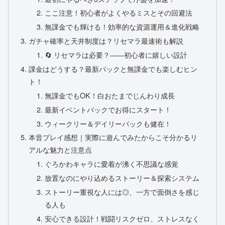
ここ注意！初心者がよくやるミスとその回避法
無課金でも輝ける！効率的な資源運用＆進化戦略
ガチャ確率と天井制度は？リセマラ最速術も解説
🔄 リセマラは必要？――初心者に嬉しい設計
課金はどうする？最新パックと無課金でも楽しむヒン
ト！
無課金でもOK！白おたまでじんわり成長
最新イベントパックでお得にスタート！
ウィークリー＆デイリーパックも健在！
本音プレイ感想｜実際に遊んでみたからこそ分かるリ
アルな魅力と注意点
ぐろかわキャラに愛着が沸く不思議な感覚
放置なのにやり込めるストーリー＆探索システム
ストーリー重視な人には◎、一方で面倒さを感じ
る人も
安心できる設計！戦闘リスクゼロ、ストレスなく