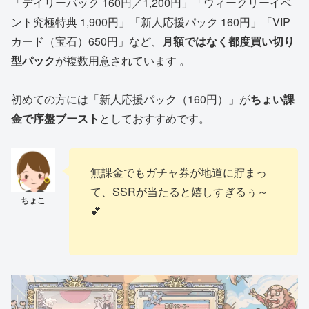
「デイリーパック 160円／1,200円」「ウィークリーイベ
ント究極特典 1,900円」「新人応援パック 160円」「VIP
カード（宝石）650円」など、
月額ではなく都度買い切り
型パック
が複数用意されています 。
初めての方には「新人応援パック（160円）」が
ちょい課
金で序盤ブースト
としておすすめです。
無課金でもガチャ券が地道に貯まっ
て、SSRが当たると嬉しすぎるぅ～
💕