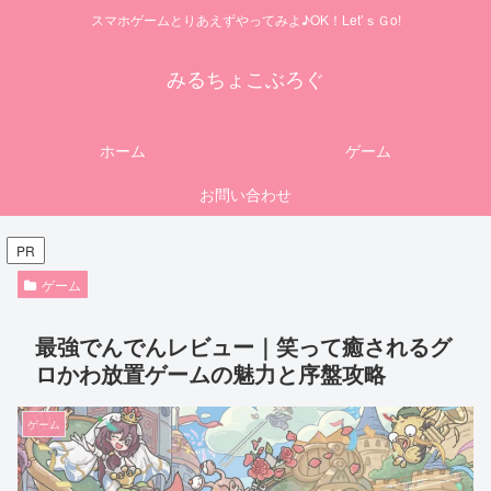
スマホゲームとりあえずやってみよ♪OK！Let’ｓＧo!
みるちょこぶろぐ
ホーム
ゲーム
お問い合わせ
PR
ゲーム
最強でんでんレビュー｜笑って癒されるグ
ロかわ放置ゲームの魅力と序盤攻略
ゲーム