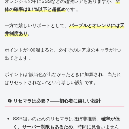
オレンジ玉の中にSSSなどの超激レアもありますが、
全
体の確率は0.1%以下と超低め
です 。
一方で嬉しいサポートとして、
パープルとオレンジには天
井制度あり
。
ポイントが100溜まると、必ずそのレア度のキャラが1つ
出てきます 。
ポイントは“該当色が出なかったときに加算され、当たれ
ばリセットされない”という珍しい設計です。
🔄 リセマラは必要？――初心者に嬉しい設計
SSR狙いのためのリセマラはほぼ非推奨。
確率が低
く、サーバー制限もあるため
、時間に見合いません