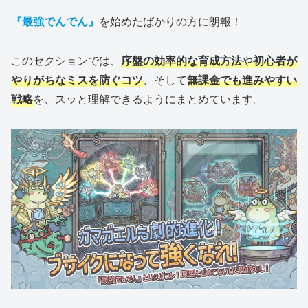
『最強でんでん』
を始めたばかりの方に朗報！
このセクションでは、
序盤の効率的な育成方法
や
初心者が
やりがちなミスを防ぐコツ
、そして
無課金でも進みやすい
戦略
を、スッと理解できるようにまとめています。