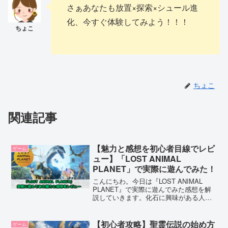
さぁあなたも放置×探索×シュール進
化、今すぐ体験してみよう！！！
ちょこ
関連記事
【魅力と感想を初心者目線でレビ
ゲーム
ュー】「LOST ANIMAL
PLANET」で実際に遊んでみた！
こんにちわ。今日は『LOST ANIMAL
PLANET』で実際に遊んでみた感想を解
説していきます。化石に興味がある人恐
竜などが大好きな人コレクションするの
が好きな人そんな方にオススメなのが
『LOST ANIMAL PLANET』です！で
【初心者攻略】聖霊伝説の始め方
ゲーム