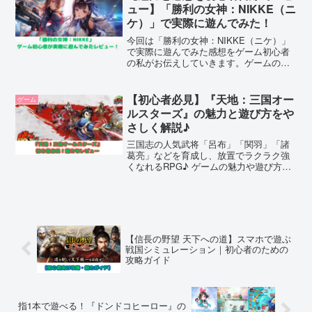
ュー】「勝利の女神：NIKKE（ニ
ケ）」で実際に遊んでみた！
今回は「勝利の女神：NIKKE（ニケ）」
で実際に遊んでみた感想をゲーム初心者
の私がお伝えしていきます。ゲームの操
作方法もシンプル。ゲームの進め方のガ
イドもあるのでプレイしやすいです。ク
オリティが高い、美少女が好き、コンテ
【初心者必見】『天地：三国オー
ゲーム
ンツが豊富で飽きないゲームを探してい
ルスターズ』の魅力と遊び方をや
る、という人には絶対におすすめです！
さしく解説♪
三国志の人気武将「呂布」「関羽」「諸
葛亮」などを育成し、放置でラクラク強
くなれるRPG♪ ゲームの魅力や遊び方、
課金要素まで詳しく解説！ダウンロード
前にチェック！
【信長の野望 天下への道】スマホで遊ぶ
戦国シミュレーション｜初心者のための
攻略ガイド
指1本で遊べる！『ドンドコヒーロー』の