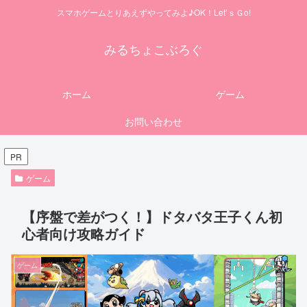
スマホゲームとりあえずやってみよ♪OK！Let’ｓＧo!
みるちょこぶろぐ
ホーム
ゲーム
お問い合わせ
PR
ゲーム
【序盤で差がつく！】ドタバタ王子くん初
心者向け攻略ガイド
ゲーム