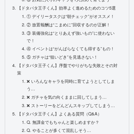
【ドタバタ王子くん】効率よく進めるためのコツ5選
① デイリータスクは“朝チェック”がオススメ！
② 放置報酬は“こまめに”回収するのが正解！
③ 装備強化は“とりあえず強いもの”に使わない
で！
④ イベントは“がんばらなくても得する”もの！
⑤ ガチャは“狙いどき”を見逃さない！
【ドタバタ王子くん】序盤でやりがちな失敗とその対
策
❌ いろんなキャラを同時に育てようとしてしま
う…
❌ ガチャを気の向くままに回してしまう…
❌ ストーリーをどんどんスキップしてしまう…
【ドタバタ王子くん】よくある質問（Q&A）
Q. 無課金でもちゃんと楽しめますか？
Q. やることが多くて混乱しそう…