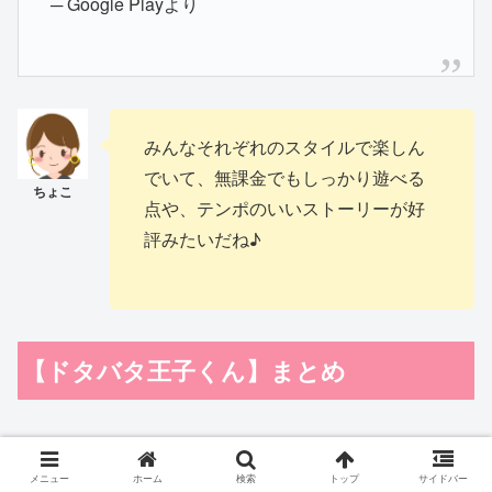
─ Google Playより
みんなそれぞれのスタイルで楽しん
でいて、無課金でもしっかり遊べる
点や、テンポのいいストーリーが好
評みたいだね♪
【ドタバタ王子くん】まとめ
『ドタバタ王子くん』
は、放置ゲーム初心者さんにもぴっ
メニュー
ホーム
検索
トップ
サイドバー
たりな、ゆるっと楽しめるスマホゲーム。