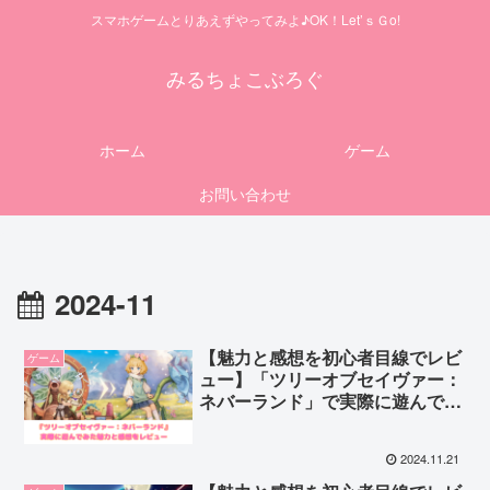
スマホゲームとりあえずやってみよ♪OK！Let’ｓＧo!
みるちょこぶろぐ
ホーム
ゲーム
お問い合わせ
2024-11
【魅力と感想を初心者目線でレビ
ゲーム
ュー】「ツリーオブセイヴァー：
ネバーランド」で実際に遊んでみ
た！
2024.11.21