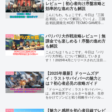
方はダウンロードしてお楽しみくださ
レビュー｜初心者向け序盤攻略と
い。
効率的な進め方も解説
こんにちわ。ちょこです。今日は『三国
志:戦乱』について解説していくよ。三国
志:戦乱開発元:KOEI TECMO GAMES
CO., LTD.posted withアプリーチはじめに
2025年5月21日にRastar Gamesさんから
登場...
バリバリ大作戦攻略レビュー｜無
ゲーム
課金でも楽しめる！序盤の進め方
も解説
こんにちは！ちょこです。今日は『バリ
バリ大作戦』について解説していきま
す！！2025年4月にリリースされた注目の
新作スマホゲーム『バリバリ大作戦』
を、無課金プレイヤー目線で徹底レビュ
ー＆序盤の攻略方法を解説していきま
【2025年最新】ドゥームズデ
ゲーム
す！忙しい人でも毎日コツ...
イ：ラストサバイバーの魅力と
は？初心者必見の攻略ガイド
「ドゥームズデイ：ラストサバイバー」
は、終末世界でシェルターを築き、生存
をかけてゾンビと戦う戦略サバイバルゲ
ーム。本記事では、ゲームの魅力や初心
者向け攻略法、無課金でも楽しめるコツ
を詳しく解説！ダウンロード前にチェッ
【魅力と感想を初心者目線でレビ
ゲーム