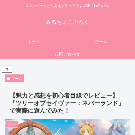
スマホゲームとりあえずやってみよ♪OK！Let’ｓＧo!
みるちょこぶろぐ
ホーム
ゲーム
お問い合わせ
PR
ゲーム
【魅力と感想を初心者目線でレビュー】
「ツリーオブセイヴァー：ネバーランド」
で実際に遊んでみた！
ゲーム