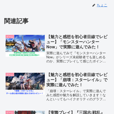
ちょこ
関連記事
【魅力と感想を初心者目線でレビ
ゲーム
ュー】「モンスターハンター
Now」で実際に遊んでみた！
実際に遊んでみて『モンスターハンター
Now』がシリーズ未経験者でも楽しめる
のか、実際にプレイして感じたポイント
を初心者目線でまとめてみました。「モ
ンハン」を始めるきっかけを探している
方、ぜひ参考にしていただけたら嬉しい
【魅力と感想を初心者目線でレビ
ゲーム
です。
ュー】「崩壊：スターレイル」で
実際に遊んでみた！
「崩壊：スターレイル」で実際に遊んで
みた感想や魅力を解説していきます！な
んといってもハイクオリティのグラフィ
ックとフルボイス音声に驚きです！ゲー
ムというよりアニメを見ている気分で楽
しむことができますので、是非気になる
【実際プレイ】『三国志:戦乱』
ゲーム