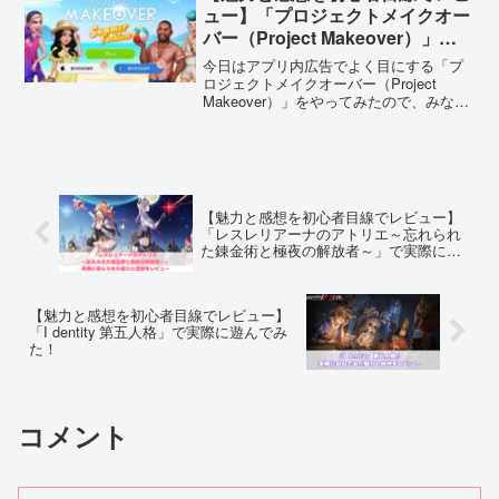
クして、効率よく生き抜こう！
ュー】「プロジェクトメイクオー
バー（Project Makeover）」で
実際に遊んでみた！
今日はアプリ内広告でよく目にする「プ
ロジェクトメイクオーバー（Project
Makeover）」をやってみたので、みなさ
んにご紹介したいと思います。一度始め
たら止めるタイミングがあっても止まら
ないやみつき症候群間違いなしです！！
是非ダウンロードして遊んでみてくださ
いね。
【魅力と感想を初心者目線でレビュー】
「レスレリアーナのアトリエ～忘れられ
た錬金術と極夜の解放者～」で実際に遊
んでみた！
【魅力と感想を初心者目線でレビュー】
「I dentity 第五人格」で実際に遊んでみ
た！
コメント