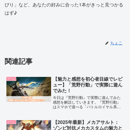
びり」など、あなたの好みに合った1本がきっと見つかる
はず♪
ちょこ
関連記事
【魅力と感想を初心者目線でレビ
ゲーム
ュー】「荒野行動」で実際に遊ん
でみた！
今日は『荒野行動』で実際に遊んでみた
感想を解説していきます。『荒野行動』
はスマホで遊べる「バトルロイヤル系」
のオンラインゲームです。最大100人のプ
レイヤーが1つのマップに降りて、生き残
りをかけて戦うスタイル。「ちょっと気
【2025年最新】メカアサルト：
ゲーム
になるな〜」と思ったら、まずはダウン
ゾンビ対抗メカカスタムの魅力と
ロードして、気軽に試してみてください