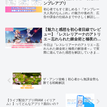
ンプレアプリ
初心者でもすぐ楽しめる！『ナンプレー
大人気のなんぷれ』の魅力や進め方、広
告や課金の仕組みまでやさしく解説しま
す♪
【魅力と感想を初心者目線でレビ
ゲーム
ュー】「レスレリアーナのアトリ
エ～忘れられた錬金術と極夜の解
放者～」で実際に遊んでみた！
今日は『レスレリアーナのアトリエ～忘
れられた錬金術と極夜の解放者～』で実
際に遊んでみた感想を解説していきま
す。①可愛いキャラクターやキャラデザ
インが好きな人②ストーリーや世界観を
じっくり楽しみたい人③アトリエシリー
ズが好きな人。是非気になる方はダウン
ロードして遊んでみてくださいね♬
ザ・アンツ攻略｜初心者から無課金勢も
勝てる戦略解説
【ライブ配信アプリIRIAM（イリア
ム）】ってどんなアプリ？面白いの？