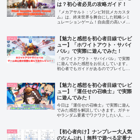
は？初心者必見の攻略ガイド！
ね♪
『メカアサルト：ゾンビ対抗メカカスタ
ム』は、終末世界を舞台にした戦略シミ
ュレーションゲーム！自由度の高いメカ
カスタマイズやサバイバル要素、協力プ
レイなど魅力が満載。初心者向け攻略の
コツや課金なしでも楽しめるポイントを
【魅力と感想を初心者目線でレビ
ゲーム
詳しく解説！最新の口コミ・評判もチェ
ュー】「ホワイトアウト・サバイ
ックして、今すぐプレイしてみよう！
バル」で実際に遊んでみた！
「ホワイトアウト・サバイバル」で実際
に遊んでみた感想をお伝えしています。
初心者でもガイドがあるのでプレイしや
すく楽しめます。極寒の環境で集落を作
り、寒さに耐えながら生き延びていくた
めに試行錯誤しながら進みます。気にな
【魅力と感想を初心者目線でレビ
ゲーム
っている方は是非ダウンロードしてみて
ュー】「運任せの召喚士」で実際
くださいね。
に遊んでみた！
今日は『運任せの召喚士』で実際に遊ん
でみた感想を解説していきます。ガチャ
やランダム要素でワクワクしたい人、キ
ャラクターを集めるのが好きな人、スキ
マ時間に気軽に遊べるゲームを探してい
る人、そんな方にオススメなのが『運任
【初心者向け】ナンプレー大人気
ゲーム
せの召喚士』です！あなたも運試しの冒
のなんぷれ｜無料で遊べる定番ナ
険に出かけてみませんか〜？？^_^