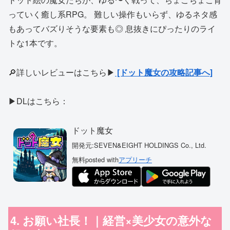
っていく癒し系RPG。 難しい操作もいらず、ゆるネタ感
もあってバズりそうな要素も◎ 息抜きにぴったりのライ
トな1本です。
🔎詳しいレビューはこちら▶
[ドット魔女の攻略記事へ]
▶DLはこちら：
ドット魔女
開発元:
SEVEN&EIGHT HOLDINGS Co., Ltd.
無料
posted with
アプリーチ
4. お願い社長！｜経営×美少女の意外な