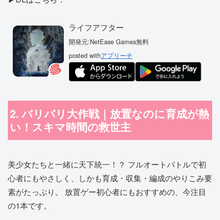
ライフアフター
開発元:
NetEase Games
無料
posted with
アプリーチ
2. バリバリ大作戦｜放置なのに育成が熱
い！スキマ時間の救世主
美少女たちと一緒に天下統一！？ フルオートバトルで初
心者にもやさしく、しかも育成・収集・編成のやりこみ要
素がたっぷり。 放置ゲー初心者にもおすすめの、今注目
の1本です。