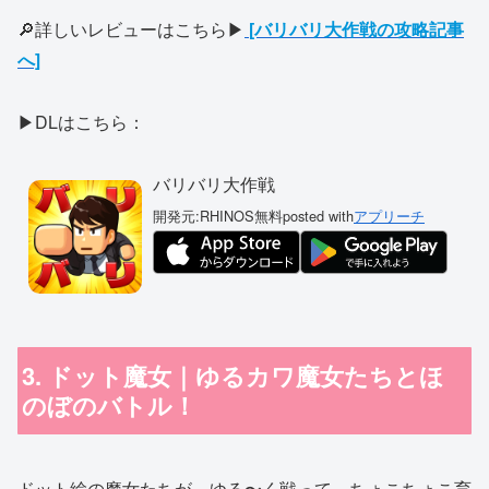
🔎詳しいレビューはこちら▶
[バリバリ大作戦の攻略記事
へ]
▶DLはこちら：
バリバリ大作戦
開発元:
RHINOS
無料
posted with
アプリーチ
3. ドット魔女｜ゆるカワ魔女たちとほ
のぼのバトル！
ドット絵の魔女たちが、ゆる〜く戦って、ちょこちょこ育