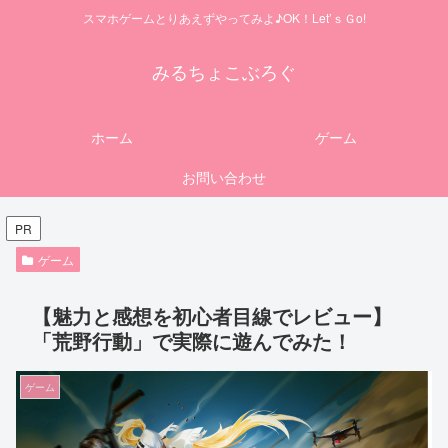
スマホゲームとりあえずやってみよ♪OK！Let’ｓＧo!
みるちょこぶろぐ
ホーム
ゲーム
お問い合わせ
PR
ゲーム
【魅力と感想を初心者目線でレビュー】
「荒野行動」で実際に遊んでみた！
ゲーム