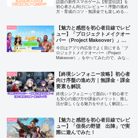
話題の新作スマホゲーム【聖霊伝説】を
初心者さん向けにレビュー！序盤の進め
方・育成のコツ・無課金でも楽しめるポ
イントをやさしく解説します♪
【魅力と感想を初心者目線でレビ
ゲーム
ュー】「プロジェクトメイクオー
バー（Project Makeover）」で
実際に遊んでみた！
今日はアプリ内広告でよく目にする「プ
ロジェクトメイクオーバー（Project
Makeover）」をやってみたので、みなさ
んにご紹介したいと思います。一度始め
たら止めるタイミングがあっても止まら
ないやみつき症候群間違いなしです！！
【終境シンフォニー攻略】初心者
ゲーム
是非ダウンロードして遊んでみてくださ
向け序盤の進め方｜無課金・課金
いね。
要素も解説
終境シンフォニーって面白い？初心者で
も安心の遊び方や課金のメリット、推し
活が楽しくなる魅力をやさしく解説しま
す♪
【魅力と感想を初心者目線でレビ
ゲーム
ュー】「信長の野望 出陣」で実
際に遊んでみた！