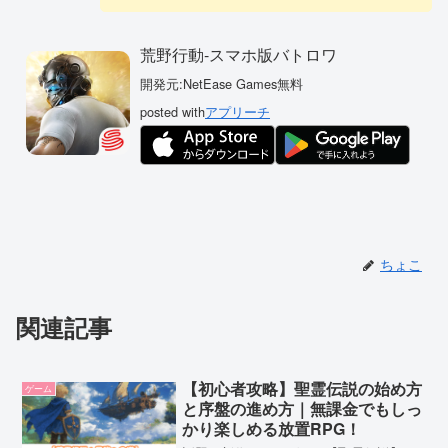
荒野行動-スマホ版バトロワ
開発元:
NetEase Games
無料
posted with
アプリーチ
ちょこ
関連記事
【初心者攻略】聖霊伝説の始め方
ゲーム
と序盤の進め方｜無課金でもしっ
かり楽しめる放置RPG！