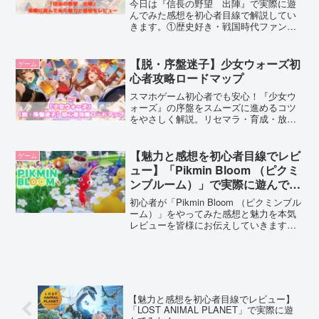
今日は『信長の野望 出陣』で実際に遊
んでみた感想を初心者目線で解説してい
きます。①歴史好き・戦国時代ファン②
戦略性を楽しみながらじっくりプレイを
楽しみたい人③ウォークゲームや位置情
報ゲームが好きな方、そんな方にオスス
【脱・序盤迷子】少女ウォーズ初
ゲーム
メなのが『信長の野望 出陣』です！
心者攻略ロードマップ
スマホゲーム初心者でも安心！『少女ウ
ォーズ』の序盤をスムーズに進めるコツ
をやさしく解説。リセマラ・育成・放置
報酬まで丸わかり！
【魅力と感想を初心者目線でレビ
ゲーム
ュー】「Pikmin Bloom （ピクミ
ンブルーム）」で実際に遊んでみ
た！
初心者が「Pikmin Bloom （ピクミンブル
ーム）」をやってみた感想と魅力を本気
レビューを皆様にお伝えしていきます！
是非ダウンロードして遊んでみてくださ
いね。
【魅力と感想を初心者目線でレビュー】
「LOST ANIMAL PLANET」で実際に遊