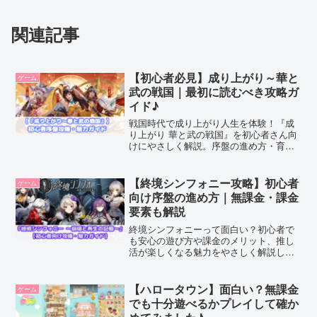
関連記事
【初心者必見】成り上がり～華と
ゲーム
武の戦国｜最初に読むべき攻略ガ
イド♪
戦国時代で成り上がり人生を体験！『成
り上がり 華と武の戦国』を初心者さん向
けにやさしく解説。序盤の進め方・育
成・無課金の楽しみ方まで完全ガイド！
【終境シンフォニー攻略】初心者
ゲーム
向け序盤の進め方｜無課金・課金
要素も解説
終境シンフォニーって面白い？初心者で
も安心の遊び方や課金のメリット、推し
活が楽しくなる魅力をやさしく解説しま
す♪
【ハロータウン】面白い？無課金
ゲーム
でも十分遊べるかプレイして確か