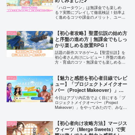
めてみました♪
「ハロータウン」は無課金でも楽しめ
る？実際にプレイして徹底検証！効率よ
く進めるコツや課金のメリット、ユーザ
ーレビューも紹介。街づくり×マージ要素
が楽しい話題のゲームを詳しく解説しま
す♪
【初心者攻略】聖霊伝説の始め方
ゲーム
と序盤の進め方｜無課金でもしっ
かり楽しめる放置RPG！
話題の新作スマホゲーム【聖霊伝説】を
初心者さん向けにレビュー！序盤の進め
方・育成のコツ・無課金でも楽しめるポ
イントをやさしく解説します♪
【魅力と感想を初心者目線でレビ
ゲーム
ュー】「プロジェクトメイクオー
バー（Project Makeover）」で
実際に遊んでみた！
今日はアプリ内広告でよく目にする「プ
ロジェクトメイクオーバー（Project
Makeover）」をやってみたので、みなさ
んにご紹介したいと思います。一度始め
たら止めるタイミングがあっても止まら
ないやみつき症候群間違いなしです！！
【初心者向け攻略方法】マージス
ゲーム
是非ダウンロードして遊んでみてくださ
ウィーツ（Merge Sweets）で実
いね。