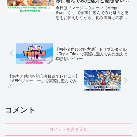
際に遊んでみた魅力と感想をレビ
ュー
今日は『マージスウィーツ（Merge
Sweets）』で実際に遊んでみた魅力と感
想をお伝えしながら、初心者向けの攻略
方法を解説します。気になっている方は
是非こちらの記事を読んでダウンロード
してみてくださいね。
【初心者向け攻略方法】トリプルタイル
（Triple Tile）で実際に遊んでみた魅力と
感想をレビュー
【魅力と感想を初心者目線でレビュー】
「AFK:ジャーニー」で実際に遊んでみ
た！
コメント
コメントを書き込む