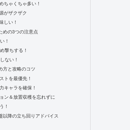
がめちゃくちゃ多い！
資源がザクザク
美味しい！
ための3つの注意点
ない！
溜め撃ちする！
はしない！
め方と攻略のコツ
ストを最優先！
力キャラを確保！
ョン＆放置収穫を忘れずに
う！
盤以降の立ち回りアドバイス