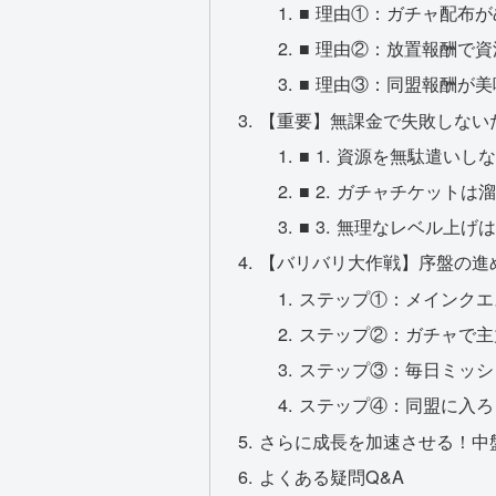
■ 理由①：ガチャ配布
■ 理由②：放置報酬で
■ 理由③：同盟報酬が
【重要】無課金で失敗しない
■ 1. 資源を無駄遣いし
■ 2. ガチャチケットは
■ 3. 無理なレベル上げ
【バリバリ大作戦】序盤の進
ステップ①：メインクエ
ステップ②：ガチャで主
ステップ③：毎日ミッシ
ステップ④：同盟に入ろ
さらに成長を加速させる！中
よくある疑問Q&A