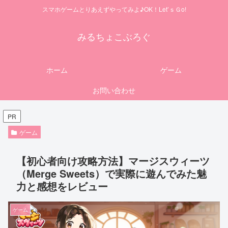
スマホゲームとりあえずやってみよ♪OK！Let’ｓＧo!
みるちょこぶろぐ
ホーム
ゲーム
お問い合わせ
PR
ゲーム
【初心者向け攻略方法】マージスウィーツ
（Merge Sweets）で実際に遊んでみた魅
力と感想をレビュー
ゲーム