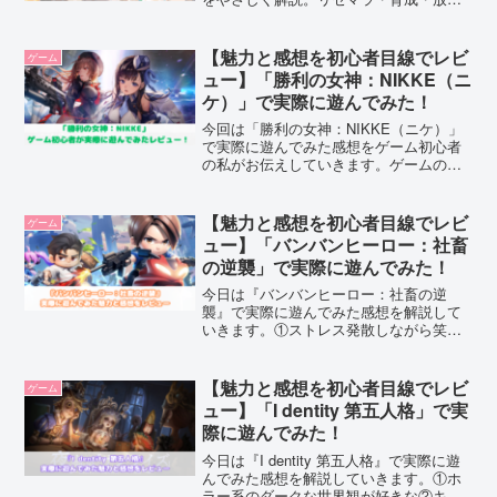
報酬まで丸わかり！
【魅力と感想を初心者目線でレビ
ゲーム
ュー】「勝利の女神：NIKKE（ニ
ケ）」で実際に遊んでみた！
今回は「勝利の女神：NIKKE（ニケ）」
で実際に遊んでみた感想をゲーム初心者
の私がお伝えしていきます。ゲームの操
作方法もシンプル。ゲームの進め方のガ
イドもあるのでプレイしやすいです。ク
オリティが高い、美少女が好き、コンテ
【魅力と感想を初心者目線でレビ
ゲーム
ンツが豊富で飽きないゲームを探してい
ュー】「バンバンヒーロー：社畜
る、という人には絶対におすすめです！
の逆襲」で実際に遊んでみた！
今日は『バンバンヒーロー：社畜の逆
襲』で実際に遊んでみた感想を解説して
いきます。①ストレス発散しながら笑い
たい人②アクションゲーム初心者だけど
挑戦したい人。そんな方にオススメなの
が『バンバンヒーロー：社畜の逆襲』で
【魅力と感想を初心者目線でレビ
ゲーム
す！気になる方は是非ダウンロードして
ュー】「I dentity 第五人格」で実
遊んでみてくださいね。
際に遊んでみた！
今日は『I dentity 第五人格』で実際に遊
んでみた感想を解説していきます。①ホ
ラー系のダークな世界観が好きな②キャ