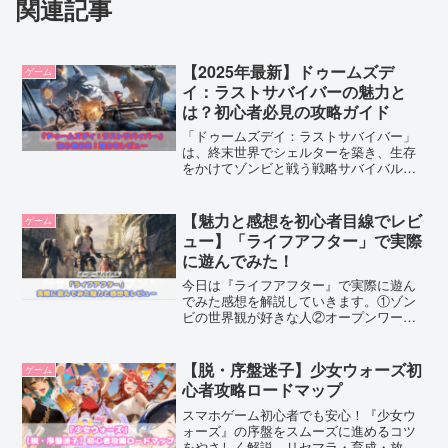
関連記事
【2025年最新】ドゥームズデ
ゲーム
イ：ラストサバイバーの魅力と
は？初心者必見の攻略ガイド
「ドゥームズデイ：ラストサバイバー」
は、終末世界でシェルターを築き、生存
をかけてゾンビと戦う戦略サバイバルゲ
ーム。本記事では、ゲームの魅力や初心
者向け攻略法、無課金でも楽しめるコツ
を詳しく解説！ダウンロード前にチェッ
【魅力と感想を初心者目線でレビ
ゲーム
クして、効率よく生き抜こう！
ュー】「ライフアフター」で実際
に遊んでみた！
今日は『ライフアフター』で実際に遊ん
でみた感想を解説していきます。①ゾン
ビの世界観が好きな人②オープンワール
ドを自由に探索したい人③他のプレイヤ
ーと交流したい人そんな方にオススメな
のが『ライフアフター』です！綺麗なグ
【脱・序盤迷子】少女ウォーズ初
ゲーム
ラフィックな世界観でゾクゾクを味わい
心者攻略ロードマップ
たい方は是非ダウンロードしてみてくだ
さいね。
スマホゲーム初心者でも安心！『少女ウ
ォーズ』の序盤をスムーズに進めるコツ
をやさしく解説。リセマラ・育成・放置